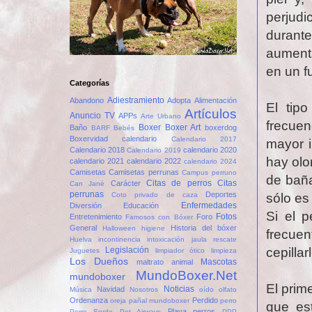
perjud
durant
aumenta
en un f
Categorías
Adiestramiento
Abandono
Adopta
Alimentación
El tip
Artículos
Anuncio TV
APPs
Arte Urbano
frecuen
Boxer
Boxer Art
Baño
boxerdog
BARF
Bebés
Boxervidad
calendario
Calendario 2017
mayor i
Calendario 2018
calendario 2020
Calendario 2019
hay olo
calendario 2021
calendario 2022
calendario 2024
Camisetas
Camisetas perrunas
Campus perruno
de baña
Citas de perros
Citas
Carácter
Can Jané
perrunas
Deportes
sólo es
Coto privado de caza
Enfermedades
Diversión
Educación
Si el 
Fotos
Entretenimiento
Foro
Famosos con Bóxer
General
Historia del bóxer
Halloween
higiene
frecuen
Huelva
incontinencia
intoxicación
jaula rescate
cepilla
Legislación
Juguetes
limpiador ótico
limpieza
Los Dueños
Mascotas
maltrato animal
MundoBoxer.Net
mundoboxer
El prim
Noticias
Navidad
Música
Nosotros
oído
olfato
Ordenanza
Perdido
oreja
pañal mundoboxer
perro
que est
Playa perros
Perro Sordo
Pet Airways
PPP