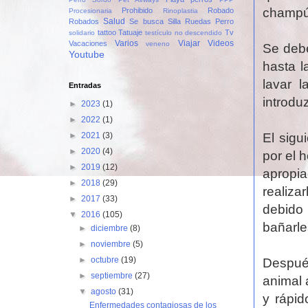
champú 
Prohibido
Robado
Procesionaria
Rinoplastia
Salud
Robados
Se busca
Silla Ruedas Perro
tattoo
Tatuaje
Tv
solidario
testículo no descendido
Varios
Viajar
Videos
Vacaciones
veneno
Se debe
Youtube
hasta l
lavar 
Entradas
introdu
►
2023
(1)
►
2022
(1)
El sigu
►
2021
(3)
►
2020
(4)
por el 
►
2019
(12)
apropia
►
2018
(29)
realiza
►
2017
(33)
debido
▼
2016
(105)
bañarle
►
diciembre
(8)
►
noviembre
(5)
►
octubre
(19)
Despué
►
septiembre
(27)
animal 
▼
agosto
(31)
y rápid
Enfermedades contagiosas de los