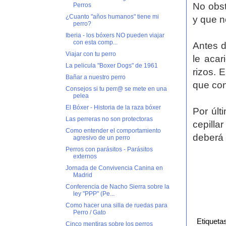
No obst
Perros
¿Cuanto "años humanos" tiene mi
y que n
perro?
Iberia - los bóxers NO pueden viajar
con esta comp...
Antes d
Viajar con tu perro
le acar
La pelicula "Boxer Dogs" de 1961
rizos. 
Bañar a nuestro perro
que con
Consejos si tu perr@ se mete en una
pelea
El Bóxer - Historia de la raza bóxer
Por últ
Las perreras no son protectoras
cepilla
Como entender el comportamiento
deberá 
agresivo de un perro
Perros con parásitos - Parásitos
externos
Jornada de Convivencia Canina en
Madrid
Conferencia de Nacho Sierra sobre la
ley "PPP" (Pe...
Como hacer una silla de ruedas para
Perro / Gato
Etiqueta
Cinco mentiras sobre los perros