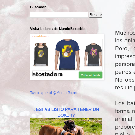
Buscador
Visita la tienda de MundoBoxer.Net
Muchos 
los ani
Pero, 
impresc
person
perros 
No obs
resulte
Tweets por el @MundoBoxer.
Los ba
¿ESTÁS LISTO PARA TENER UN
forma m
BÓXER?
animal 
proporc
piel y