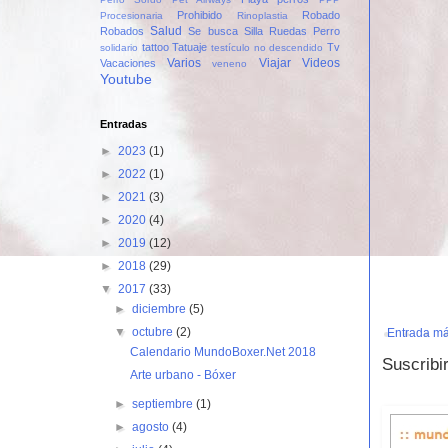
Prohibido
Robado
Procesionaria
Rinoplastia
Salud
Robados
Se busca
Silla Ruedas Perro
tattoo
Tatuaje
Tv
solidario
testículo no descendido
Varios
Viajar
Videos
Vacaciones
veneno
Youtube
Entradas
►
2023
(1)
►
2022
(1)
►
2021
(3)
►
2020
(4)
►
2019
(12)
►
2018
(29)
▼
2017
(33)
►
diciembre
(5)
▼
octubre
(2)
Entrada má
Calendario MundoBoxer.Net 2018
Suscribi
Arte urbano - Bóxer
►
septiembre
(1)
►
agosto
(4)