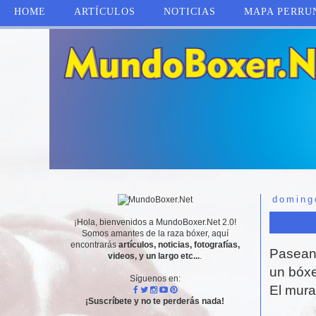
HOME
ARTÍCULOS
NOTICIAS
MAPA PERRU
doming
¡Hola, bienvenidos a MundoBoxer.Net 2.0!
Somos amantes de la raza bóxer, aquí
encontrarás
artículos, noticias, fotografías,
Paseand
videos, y un largo etc...
.
un bóxe
Síguenos en:
El mura
¡Suscríbete y no te perderás nada!