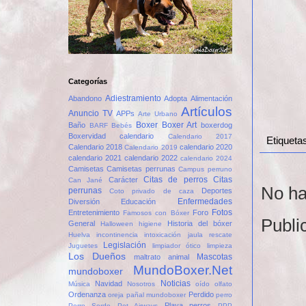
Categorías
Adiestramiento
Abandono
Adopta
Alimentación
Artículos
Anuncio TV
APPs
Arte Urbano
Boxer
Boxer Art
Baño
boxerdog
BARF
Bebés
Boxervidad
calendario
Calendario 2017
Etiqueta
Calendario 2018
calendario 2020
Calendario 2019
calendario 2021
calendario 2022
calendario 2024
Camisetas
Camisetas perrunas
Campus perruno
Citas de perros
Citas
Carácter
Can Jané
No ha
perrunas
Deportes
Coto privado de caza
Enfermedades
Diversión
Educación
Fotos
Entretenimiento
Foro
Famosos con Bóxer
Publi
General
Historia del bóxer
Halloween
higiene
Huelva
incontinencia
intoxicación
jaula rescate
Legislación
Juguetes
limpiador ótico
limpieza
Los Dueños
Mascotas
maltrato animal
MundoBoxer.Net
mundoboxer
Noticias
Navidad
Música
Nosotros
oído
olfato
Ordenanza
Perdido
oreja
pañal mundoboxer
perro
Playa perros
Perro Sordo
Pet Airways
PPP