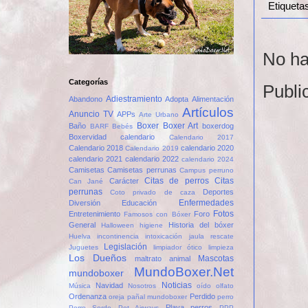
Etiqueta
No ha
Categorías
Publi
Adiestramiento
Abandono
Adopta
Alimentación
Artículos
Anuncio TV
APPs
Arte Urbano
Boxer
Boxer Art
Baño
boxerdog
BARF
Bebés
Boxervidad
calendario
Calendario 2017
Calendario 2018
calendario 2020
Calendario 2019
calendario 2021
calendario 2022
calendario 2024
Camisetas
Camisetas perrunas
Campus perruno
Citas de perros
Citas
Carácter
Can Jané
perrunas
Deportes
Coto privado de caza
Enfermedades
Diversión
Educación
Fotos
Entretenimiento
Foro
Famosos con Bóxer
General
Historia del bóxer
Halloween
higiene
Huelva
incontinencia
intoxicación
jaula rescate
Legislación
Juguetes
limpiador ótico
limpieza
Los Dueños
Mascotas
maltrato animal
MundoBoxer.Net
mundoboxer
Noticias
Navidad
Música
Nosotros
oído
olfato
Ordenanza
Perdido
oreja
pañal mundoboxer
perro
Playa perros
Perro Sordo
Pet Airways
PPP