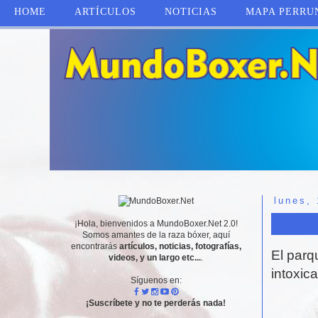
HOME
ARTÍCULOS
NOTICIAS
MAPA PERRU
lunes,
¡Hola, bienvenidos a MundoBoxer.Net 2.0!
Somos amantes de la raza bóxer, aquí
encontrarás
artículos, noticias, fotografías,
El parq
videos, y un largo etc...
.
intoxic
Síguenos en:
¡Suscríbete y no te perderás nada!