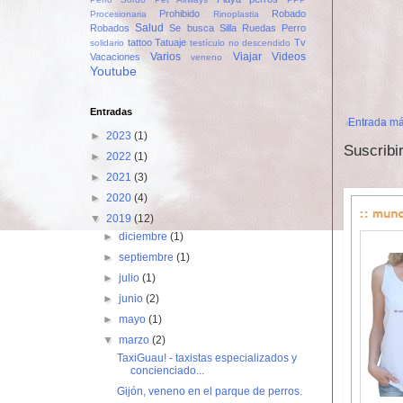
Prohibido
Robado
Procesionaria
Rinoplastia
Salud
Robados
Se busca
Silla Ruedas Perro
tattoo
Tatuaje
Tv
solidario
testículo no descendido
Varios
Viajar
Videos
Vacaciones
veneno
Youtube
Entradas
Entrada má
►
2023
(1)
Suscribi
►
2022
(1)
►
2021
(3)
►
2020
(4)
▼
2019
(12)
►
diciembre
(1)
►
septiembre
(1)
►
julio
(1)
►
junio
(2)
►
mayo
(1)
▼
marzo
(2)
TaxiGuau! - taxistas especializados y
concienciado...
Gijón, veneno en el parque de perros.