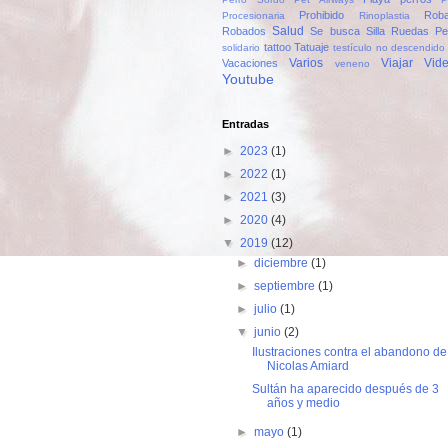
Prohibido
Rob
Procesionaria
Rinoplastia
Salud
Robados
Se busca
Silla Ruedas Pe
tattoo
Tatuaje
solidario
testículo no descendido
Varios
Viajar
Vid
Vacaciones
veneno
Youtube
Entradas
►
2023
(1)
►
2022
(1)
►
2021
(3)
►
2020
(4)
▼
2019
(12)
►
diciembre
(1)
►
septiembre
(1)
►
julio
(1)
▼
junio
(2)
Ilustraciones contra el abandono de
Nicolas Amiard
Sultán ha aparecido después de 3
años y medio
►
mayo
(1)