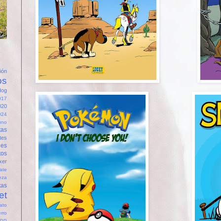
ión
os
dog
017
020
024
uno
tas
tes
des
tos
xer
ate
ieza
tas
et
fato
rro
PP