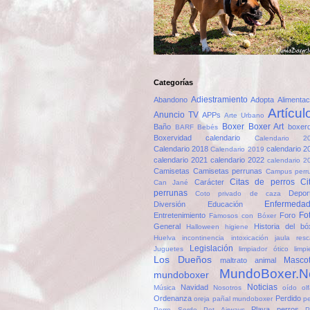
Categorías
Adiestramiento
Abandono
Adopta
Alimentac
Artícul
Anuncio TV
APPs
Arte Urbano
Boxer
Boxer Art
Baño
boxer
BARF
Bebés
Boxervidad
calendario
Calendario 2
Calendario 2018
calendario 2
Calendario 2019
calendario 2021
calendario 2022
calendario 2
Camisetas
Camisetas perrunas
Campus perr
Citas de perros
Ci
Carácter
Can Jané
perrunas
Depor
Coto privado de caza
Enfermeda
Diversión
Educación
Fo
Entretenimiento
Foro
Famosos con Bóxer
General
Historia del bó
Halloween
higiene
Huelva
incontinencia
intoxicación
jaula resc
Legislación
Juguetes
limpiador ótico
limp
Los Dueños
Masco
maltrato animal
MundoBoxer.N
mundoboxer
Noticias
Navidad
Música
Nosotros
oído
ol
Ordenanza
Perdido
oreja
pañal mundoboxer
pe
Playa perros
Perro Sordo
Pet Airways
P