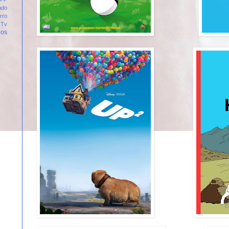
ado
rro
Tv
eos