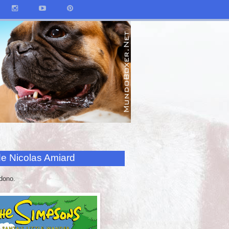
de Nicolas Amiard
dono.