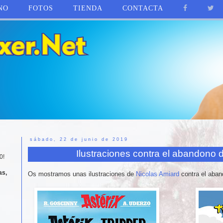
NO
FOTOS
TIENDA
CONTACTA
sábado, 22 de junio de 2019
Ilustraciones contra el abandono 
0!
as,
Os mostramos unas ilustraciones de
Nicolas Amiard
contra el aban