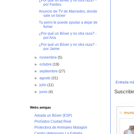
¿Por qué un Bóxer y no otra raza? -
por Fanbru
Anuncio de TV de Marcedes, donde
sale un bóxer
Tu perro te puede ayudar a dejar de
fumar
¿Por qué un Bóxer y no otra raza? -
por Ana
¿Por qué un Bóxer y no otra raza? -
por Jaime
►
noviembre
(5)
►
octubre
(19)
►
septiembre
(27)
►
agosto
(31)
Entrada má
►
julio
(11)
Suscribi
►
junio
(4)
Webs amigas
Adopta un Bóxer (ESP)
ProGatos Ciudad Real
Protectora de Animales Malagón
Centro Veterinario La Estrella