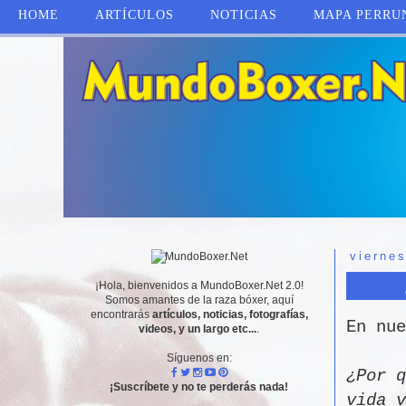
HOME
ARTÍCULOS
NOTICIAS
MAPA PERRU
vierne
¡Hola, bienvenidos a MundoBoxer.Net 2.0!
Somos amantes de la raza bóxer, aquí
encontrarás
artículos, noticias, fotografías,
En nue
videos, y un largo etc...
.
Síguenos en:
¿Por q
¡Suscríbete y no te perderás nada!
vida v