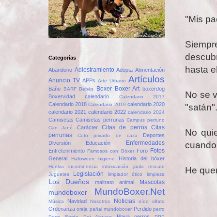
"Mis pa
Siempr
descub
Categorías
hasta e
Adiestramiento
Abandono
Adopta
Alimentación
Artículos
Anuncio TV
APPs
Arte Urbano
Boxer
Boxer Art
Baño
boxerdog
BARF
Bebés
No se v
Boxervidad
calendario
Calendario 2017
Calendario 2018
calendario 2020
Calendario 2019
"satán"
calendario 2021
calendario 2022
calendario 2024
Camisetas
Camisetas perrunas
Campus perruno
Citas de perros
Citas
Carácter
Can Jané
No quie
perrunas
Deportes
Coto privado de caza
Enfermedades
cuando 
Diversión
Educación
Fotos
Entretenimiento
Foro
Famosos con Bóxer
General
Historia del bóxer
Halloween
higiene
Huelva
incontinencia
intoxicación
jaula rescate
He quer
Legislación
Juguetes
limpiador ótico
limpieza
Los Dueños
Mascotas
maltrato animal
MundoBoxer.Net
mundoboxer
Noticias
Navidad
Música
Nosotros
oído
olfato
Ordenanza
Perdido
oreja
pañal mundoboxer
perro
Playa perros
Perro Sordo
Pet Airways
PPP