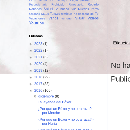
Prohibido
Robado
Procesionaria
Rinoplastia
Salud
Robados
Se busca
Silla Ruedas Perro
tattoo
Tatuaje
Tv
solidario
testículo no descendido
Varios
Viajar
Videos
Vacaciones
veneno
Youtube
Entradas
Etiqueta
►
2023
(1)
►
2022
(1)
►
2021
(3)
No ha
►
2020
(4)
►
2019
(12)
Publi
►
2018
(29)
►
2017
(33)
▼
2016
(105)
▼
diciembre
(8)
La leyenda del Bóxer
¿Por qué un Bóxer y no otra raza? -
por Merche
¿Por qué un Bóxer y no otra raza? -
por Nuria