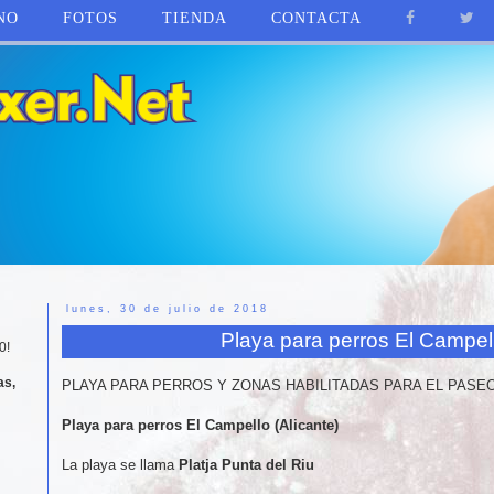
NO
FOTOS
TIENDA
CONTACTA
lunes, 30 de julio de 2018
Playa para perros El Campell
0!
as,
PLAYA PARA PERROS Y ZONAS HABILITADAS PARA EL PASEO
Playa para perros El Campello (Alicante)
La playa se llama
Platja Punta del Riu