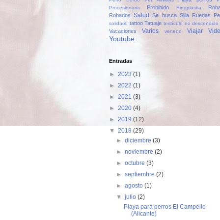
Prohibido
Rob
Procesionaria
Rinoplastia
Salud
Robados
Se busca
Silla Ruedas Pe
tattoo
Tatuaje
solidario
testículo no descendido
Varios
Viajar
Vid
Vacaciones
veneno
Youtube
Entradas
►
2023
(1)
►
2022
(1)
►
2021
(3)
►
2020
(4)
►
2019
(12)
▼
2018
(29)
►
diciembre
(3)
►
noviembre
(2)
►
octubre
(3)
►
septiembre
(2)
►
agosto
(1)
▼
julio
(2)
Playa para perros El Campello
(Alicante)