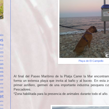
ión
os
dog
017
020
024
uno
Playa de El Campello
tas
tes
des
tos
Al final del Paseo Marítimo de la Platja Carrer la Mar encontr
xer
forma un extensa playa que invita al baño y al buceo. En esta zo
ate
primer astillero, germen de una importante industria pesquera cu
ieza
Pescadores.
tas
*Zona habilitada para la presencia de animales durante todo el año.
et
fato
rro
PP