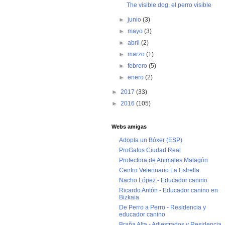
The visible dog, el perro visible
►
junio
(3)
►
mayo
(3)
►
abril
(2)
►
marzo
(1)
►
febrero
(5)
►
enero
(2)
►
2017
(33)
►
2016
(105)
Webs amigas
Adopta un Bóxer (ESP)
ProGatos Ciudad Real
Protectora de Animales Malagón
Centro Veterinario La Estrella
Nacho López - Educador canino
Ricardo Antón - Educador canino en
Bizkaia
De Perro a Perro - Residencia y
educador canino
Braña Alta - Adiestrados y Residencia