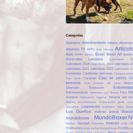
Categorías
Adiestramiento
Abandono
Adopta
Alimentac
Artícul
Anuncio TV
APPs
Arte Urbano
Boxer
Boxer Art
Baño
boxer
BARF
Bebés
Boxervidad
calendario
Calendario 2
Calendario 2018
calendario 2
Calendario 2019
calendario 2021
calendario 2022
calendario 2
Camisetas
Camisetas perrunas
Campus perr
Citas de perros
Ci
Carácter
Can Jané
perrunas
Depor
Coto privado de caza
Enfermeda
Diversión
Educación
Fo
Entretenimiento
Foro
Famosos con Bóxer
General
Historia del bó
Halloween
higiene
Huelva
incontinencia
intoxicación
jaula resc
Legislación
Juguetes
limpiador ótico
limp
Los Dueños
Masco
maltrato animal
MundoBoxer.N
mundoboxer
Noticias
Navidad
Música
Nosotros
oído
ol
Ordenanza
Perdido
oreja
pañal mundoboxer
pe
Playa perros
Perro Sordo
Pet Airways
P