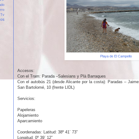
ado
rro
Tv
eos
Playa de El Campello
Accesos:
Con el Tram: Parada –Salesians y Plà Barraques
Con el autobús 21 (desde Alicante por la costa): Paradas – Jaime
San Bartolomé, 10 (frente LIDL)
Servicios:
Papeleras
Alojamiento
Aparcamiento
Coordenadas: Latitud: 38º 41´ 73”
Longitud: 0º 39´ 12”