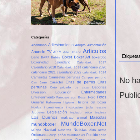
Categorías
Adiestramiento
Abandono
Adopta
Alimentación
Artículos
Anuncio TV
APPs
Arte Urbano
Etiqueta
Boxer
Boxer Art
Baño
boxerdog
BARF
Bebés
Boxervidad
calendario
Calendario 2017
Calendario 2018
calendario 2020
Calendario 2019
calendario 2021
calendario 2022
calendario 2024
Camisetas
Camisetas perrunas
Campus perruno
No ha
Citas de perros
Citas
Carácter
Can Jané
perrunas
Deportes
Coto privado de caza
Enfermedades
Diversión
Educación
Publi
Fotos
Entretenimiento
Foro
Famosos con Bóxer
General
Historia del bóxer
Halloween
higiene
Huelva
incontinencia
intoxicación
jaula rescate
Legislación
Juguetes
limpiador ótico
limpieza
Los Dueños
Mascotas
maltrato animal
MundoBoxer.Net
mundoboxer
Noticias
Navidad
Música
Nosotros
oído
olfato
Ordenanza
Perdido
oreja
pañal mundoboxer
perro
Playa perros
Perro Sordo
Pet Airways
PPP