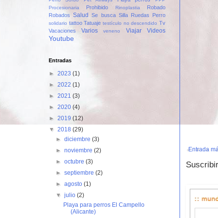
Prohibido
Robado
Procesionaria
Rinoplastia
Salud
Robados
Se busca
Silla Ruedas Perro
tattoo
Tatuaje
Tv
solidario
testículo no descendido
Varios
Viajar
Videos
Vacaciones
veneno
Youtube
Entradas
►
2023
(1)
►
2022
(1)
►
2021
(3)
►
2020
(4)
►
2019
(12)
▼
2018
(29)
►
diciembre
(3)
Entrada má
►
noviembre
(2)
►
octubre
(3)
Suscribi
►
septiembre
(2)
►
agosto
(1)
▼
julio
(2)
Playa para perros El Campello
(Alicante)