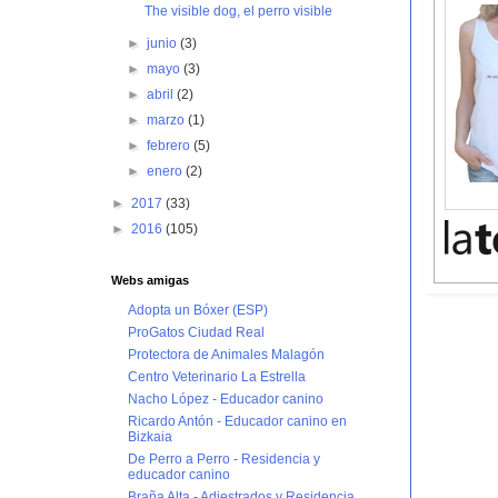
The visible dog, el perro visible
►
junio
(3)
►
mayo
(3)
►
abril
(2)
►
marzo
(1)
►
febrero
(5)
►
enero
(2)
►
2017
(33)
►
2016
(105)
Webs amigas
Adopta un Bóxer (ESP)
ProGatos Ciudad Real
Protectora de Animales Malagón
Centro Veterinario La Estrella
Nacho López - Educador canino
Ricardo Antón - Educador canino en
Bizkaia
De Perro a Perro - Residencia y
educador canino
Braña Alta - Adiestrados y Residencia