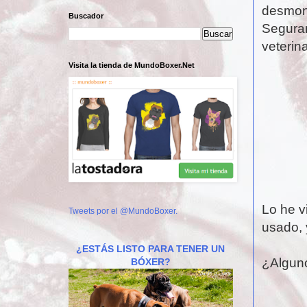
desmont
Buscador
Seguram
veterin
Visita la tienda de MundoBoxer.Net
Lo he v
Tweets por el @MundoBoxer.
usado, 
¿ESTÁS LISTO PARA TENER UN
¿Alguno
BÓXER?