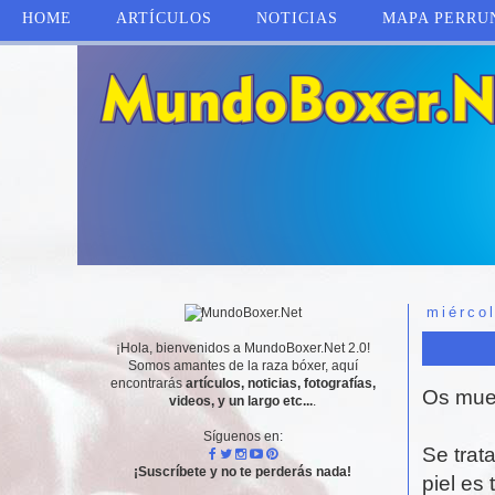
HOME
ARTÍCULOS
NOTICIAS
MAPA PERRU
miércol
¡Hola, bienvenidos a MundoBoxer.Net 2.0!
Somos amantes de la raza bóxer, aquí
encontrarás
artículos, noticias, fotografías,
Os mues
videos, y un largo etc...
.
Síguenos en:
Se trat
¡Suscríbete y no te perderás nada!
piel es